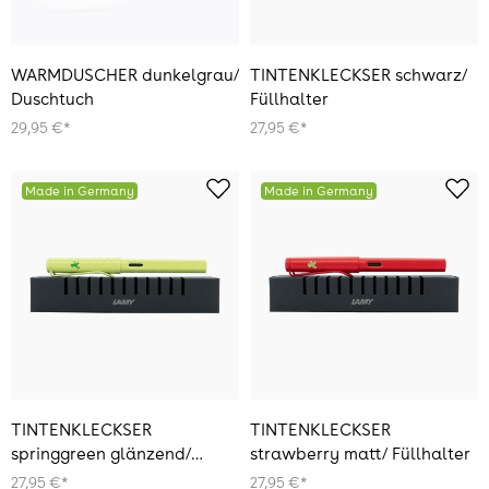
WARMDUSCHER dunkelgrau/
TINTENKLECKSER schwarz/
Duschtuch
Füllhalter
29,95 €*
27,95 €*
Made in Germany
Made in Germany
TINTENKLECKSER
TINTENKLECKSER
springgreen glänzend/
strawberry matt/ Füllhalter
Füllhalter
27,95 €*
27,95 €*