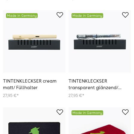
Made in Germany
Made in Germany
TINTENKLECKSER cream
TINTENKLECKSER
matt/ Füllhalter
transparent glänzend/
Füllhalter
27,95 €*
27,95 €*
Made in Germany