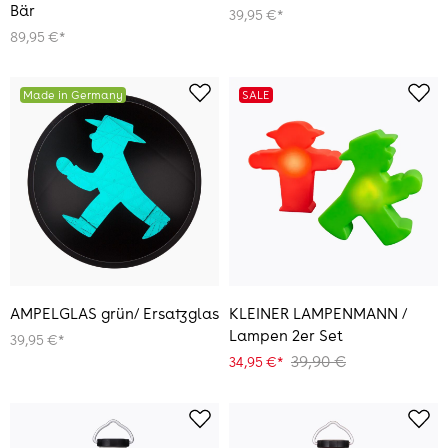
Bär
39,95 €*
89,95 €*
Made in Germany
SALE
AMPELGLAS grün/ Ersatzglas
KLEINER LAMPENMANN /
Lampen 2er Set
39,95 €*
39,90 €
34,95 €*