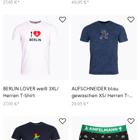
27,95 €*
49,95 €*
BERLIN LOVER weiß 3XL/
AUFSCHNEIDER blau
Herren T-Shirt
gewaschen XS/ Herren T-
Shirt
27,95 €*
29,95 €*