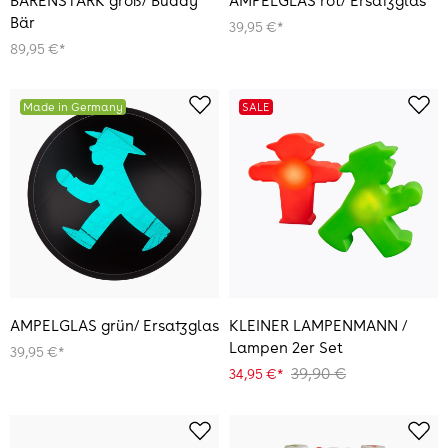
BÄRENSTARK groß/ Buddy
AMPELGLAS rot/ Ersatzglas
Bär
39,95 €*
89,95 €*
Made in Germany
SALE
AMPELGLAS grün/ Ersatzglas
KLEINER LAMPENMANN /
Lampen 2er Set
39,95 €*
39,90 €
34,95 €*