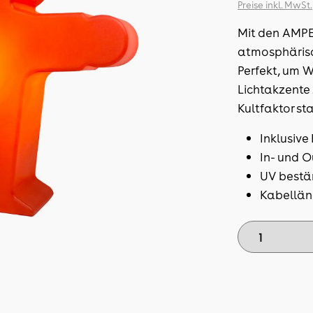
Preise inkl. MwSt.
Mit den AMP
atmosphärisc
Perfekt, um 
Lichtakzente 
Kultfaktor s
Inklusiv
In- und 
UV bestä
Kabellän