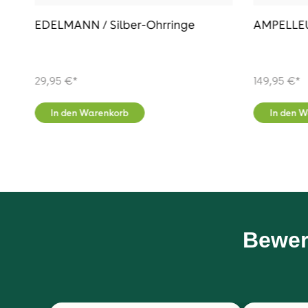
EDELMANN / Silber-Ohrringe
AMPELLEU
29,95 €*
149,95 €*
In den Warenkorb
In den 
Bewer