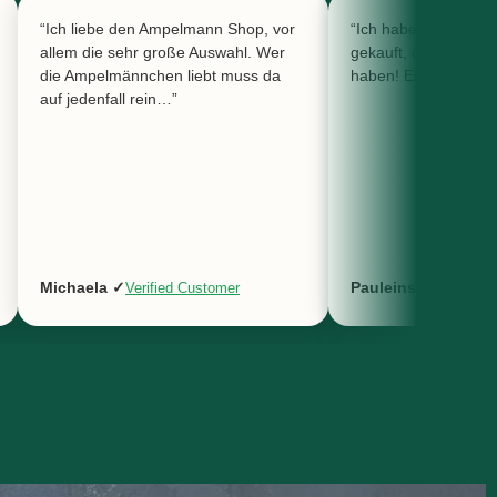
“Ich liebe den Ampelmann Shop, vor
“Ich habe diese Am
allem die sehr große Auswahl. Wer
gekauft, die mir sehr
die Ampelmännchen liebt muss da
haben! Ein tolles Sou
auf jedenfall rein…”
Michaela ✓
Pauleinsk ✓
Verified Customer
Verified