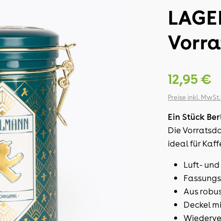
LAGER
Vorr
12,95 €
Preise inkl. MwSt.
Ein Stück Ber
Die Vorratsd
ideal für Kaff
Luft- un
Fassungs
Aus robus
Deckel m
Wiederve