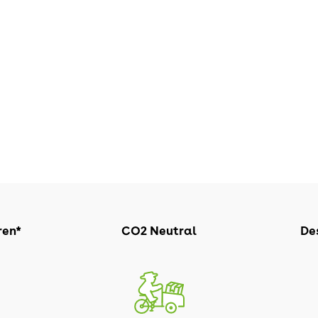
ren*
CO2 Neutral
Des