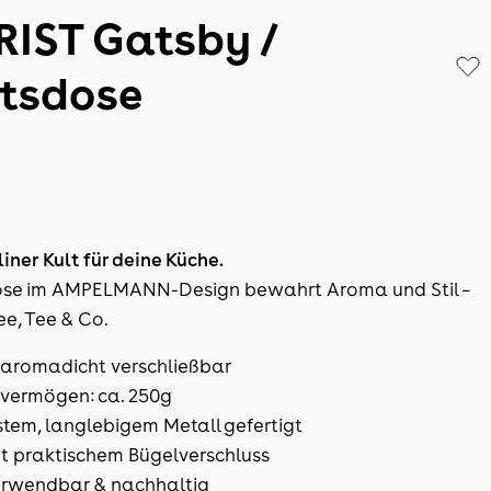
IST Gatsby /
atsdose
liner Kult für deine Küche.
ose im AMPELMANN-Design bewahrt Aroma und Stil –
ee, Tee & Co.
d aromadicht verschließbar
vermögen: ca. 250g
tem, langlebigem Metall gefertigt
it praktischem Bügelverschluss
rwendbar & nachhaltig