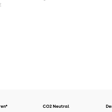
E
ren*
CO2 Neutral
Des