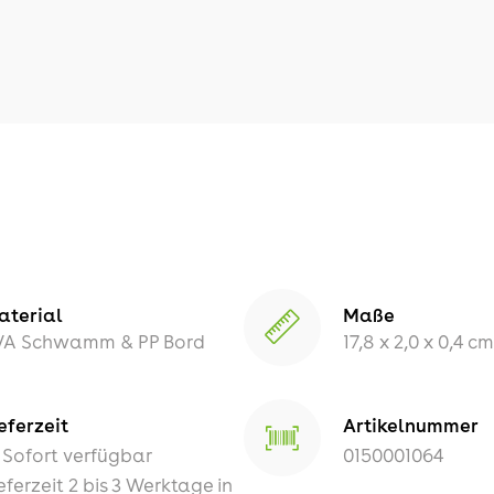
aterial
Maße
VA Schwamm & PP Bord
17,8 x 2,0 x 0,4 cm
eferzeit
Artikelnummer
Sofort verfügbar
0150001064
eferzeit 2 bis 3 Werktage in