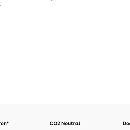
E
ren*
CO2 Neutral
Des