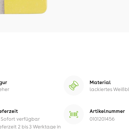
gur
Material
eher
lackiertes Weißb
eferzeit
Artikelnummer
Sofort verfügbar
0101201456
eferzeit 2 bis 3 Werktage in