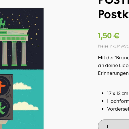
Postk
1,50 €
Preise inkl. MwSt.
Mit der "Bran
an deine Lieb
Erinnerungen
17 x 12 cm
Hochfor
Vordersei