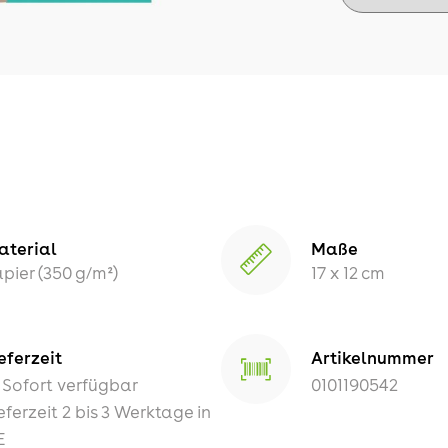
aterial
Maße
pier (350 g/m²)
17 x 12 cm
eferzeit
Artikelnummer
Sofort verfügbar
0101190542
eferzeit 2 bis 3 Werktage in
E