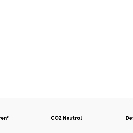
ren*
CO2 Neutral
Des