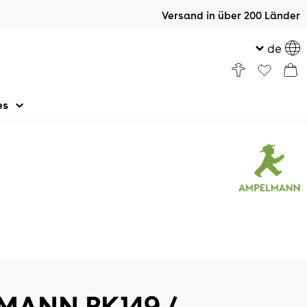
Versand in über 200 Länder
de
es
MANN PK149 /