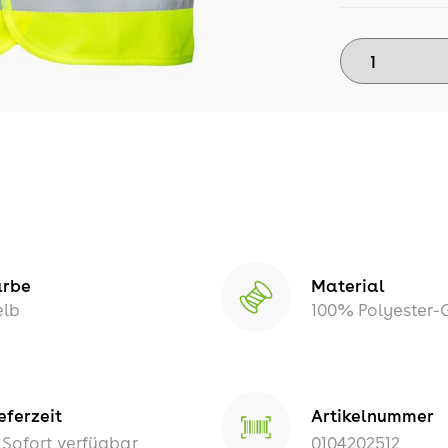
arbe
Material
elb
100% Polyester
eferzeit
Artikelnummer
Sofort verfügbar
0104202512