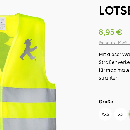
LOTS
8,95 €
Preise inkl. MwSt.
Mit dieser W
Straßenverke
für maximale 
strahlen.
Größe
XXS
XS