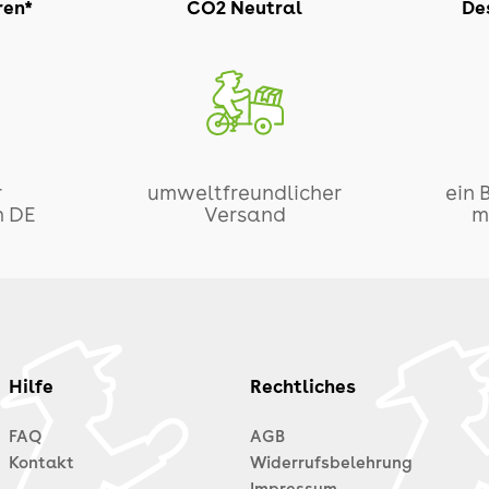
ren*
CO2 Neutral
Des
r
umweltfreundlicher
ein 
n DE
Versand
m
Hilfe
Rechtliches
FAQ
AGB
Kontakt
Widerrufsbelehrung
Impressum