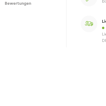
b
Bewertungen
Li
Li
D