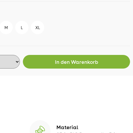
M
L
XL
In den
Warenkorb
Material