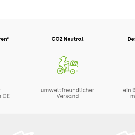
ren*
CO2 Neutral
Des
r
umweltfreundlicher
ein 
n DE
Versand
m