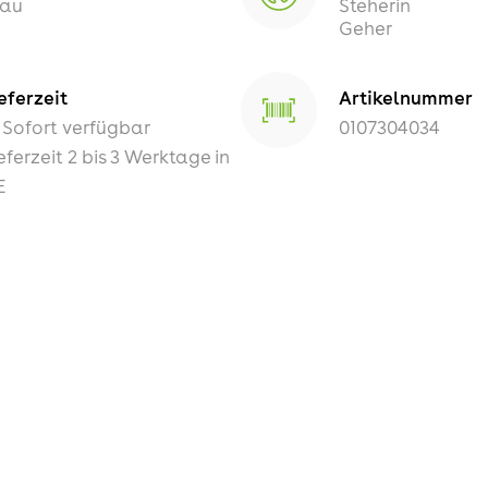
lau
Steherin
Geher
eferzeit
Artikelnummer
Sofort verfügbar
0107304034
eferzeit 2 bis 3 Werktage in
E