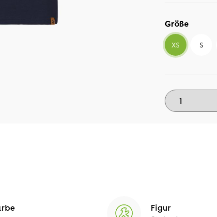
Größe
XS
S
arbe
Figur