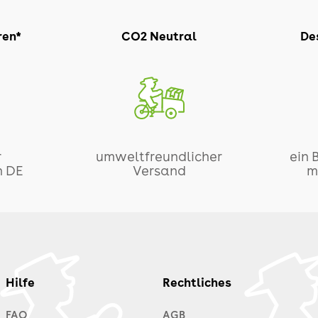
ren*
CO2 Neutral
Des
r
umweltfreundlicher
ein 
n DE
Versand
m
Hilfe
Rechtliches
FAQ
AGB