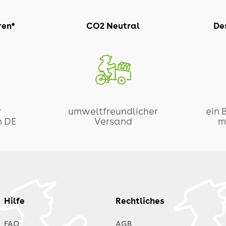
ren*
CO2 Neutral
Des
r
umweltfreundlicher
ein 
n DE
Versand
m
Hilfe
Rechtliches
FAQ
AGB